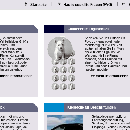
|
|
Startseite
Häufig gestellte Fragen (FAQ)
Aufkleber im Digitaldruck
, Bautafeln oder
Schicken Sie uns einfach ein
fel beliebiger Größe
Foto zu - egal ob ein oder
 Innen- und
mehrfarbig! Nur kurze Zeit
ereich aus dem
später erhalten Sie Ihr Motiv
 ihrer Wahl (z.B.
als
Aufkleber
. Egal ob Sie
latte, Kunststoff,
Werbung für Ihre Firma
oder Holz). Wahlweise
machen, oder Freunde mit
druck bedruckt oder
einem Aufkleber z.B. von
italdruck und / oder
Ihrem Kind oder Haustier über-
riften gefertigt.
raschen möchten.
 mehr Informationen
>> mehr Informationen
uck
Klebefolie für Beschriftungen
cken T-Shirts und
Selbstklebefolien z.B. für
n für Vereine, Firmen
Fahrzeugbeschriftung,
vatpersonen mit Ihren
Schilder, Schaufenster und
der einem Logo. Je
Eingänge. Kleben Sie einfa