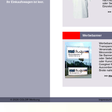
nach Au
Ihr Einkaufswagen ist leer.
oder Si
Einzelst
>>
Werbebanner
Werbeban
Transparen
Veranstal
Messeständ
Sie Banner
oder Sieb
oder Kunst
Geeginet f
Aussenber
Breite naht
>> me
© 2026 COLOR Werbung
Impressum