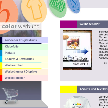
Werbeschilder
Schilder
Werbeta
für den
Aufkleber / Digitaldruck
Außenb
Material
Dibond-P
Klebefolie
Metall 
im Sieb
Plakate
aus Dig
Klebesch
T-Shirts & Textildruck
>>
Werbeartikel
Werbebanner / Displays
Werbeschilder
T-Shirts und Textildr
Wir dru
Textilie
und Pri
Fotos o