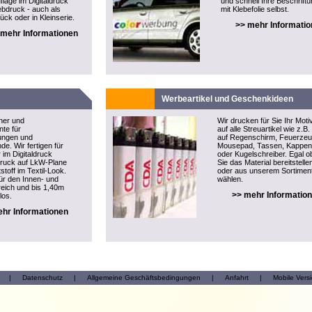
flage im Digitaldruck
und schnell Ihre Beschrift
ebdruck - auch als
mit Klebefolie selbst.
ück oder in Kleinserie.
>> mehr Informati
 mehr Informationen
Werbeartikel und Geschenkideen
ner und
Wir drucken für Sie Ihr Moti
te für
auf alle Streuartikel wie z.B.
tungen und
auf Regenschirm, Feuerzeu
e. Wir fertigen für
Mousepad, Tassen, Kappen
 im Digitaldruck
oder Kugelschreiber. Egal o
druck auf LkW-Plane
Sie das Material bereitstelle
stoff im Textil-Look.
oder aus unserem Sortimen
ür den Innen- und
wählen.
eich und bis 1,40m
>> mehr Informatio
los.
hr Informationen
|
Datenschutz
|
Allgemeine Geschäftsbedingungen
|
Anfahrt
|
Mobile Vers