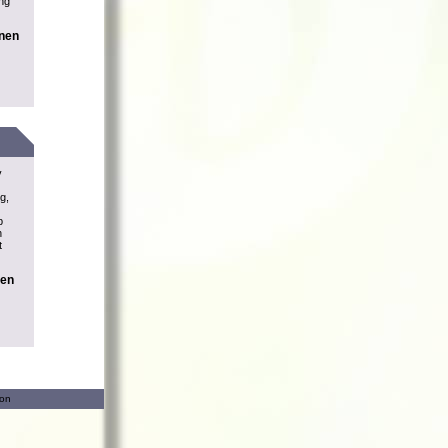
ung
onen
v
g,
b
n
t
nen
ion