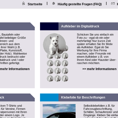
|
|
Startseite
Häufig gestellte Fragen (FAQ)
Aufkleber im Digitaldruck
, Bautafeln oder
Schicken Sie uns einfach ein
fel beliebiger Größe
Foto zu - egal ob ein oder
 Innen- und
mehrfarbig! Nur kurze Zeit
ereich aus dem
später erhalten Sie Ihr Motiv
 ihrer Wahl (z.B.
als
Aufkleber
. Egal ob Sie
latte, Kunststoff,
Werbung für Ihre Firma
oder Holz). Wahlweise
machen, oder Freunde mit
druck bedruckt oder
einem Aufkleber z.B. von
italdruck und / oder
Ihrem Kind oder Haustier über-
riften gefertigt.
raschen möchten.
 mehr Informationen
>> mehr Informationen
uck
Klebefolie für Beschriftungen
cken T-Shirts und
Selbstklebefolien z.B. für
n für Vereine, Firmen
Fahrzeugbeschriftung,
vatpersonen mit Ihren
Schilder, Schaufenster und
der einem Logo. Je
Eingänge. Kleben Sie einfa