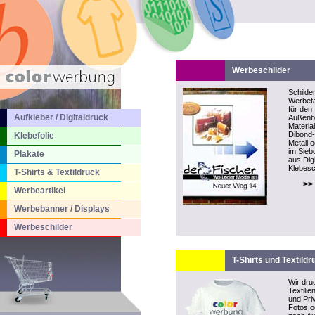
Werbeschilder
Schilder
Werbeta
für den
Aufkleber / Digitaldruck
Außenb
Material
Dibond-P
Klebefolie
Metall 
im Sieb
Plakate
aus Dig
Klebesch
T-Shirts & Textildruck
>>
Werbeartikel
Werbebanner / Displays
Werbeschilder
T-Shirts und Textildr
Wir dru
Textilie
und Pri
Fotos o