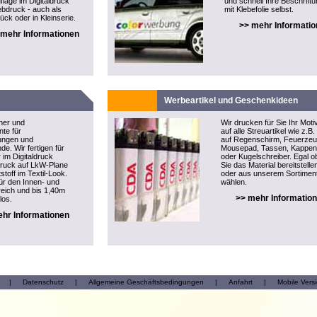
flage im Digitaldruck
und schnell Ihre Beschrift
ebdruck - auch als
mit Klebefolie selbst.
ück oder in Kleinserie.
>> mehr Informati
 mehr Informationen
Werbeartikel und Geschenkideen
ner und
Wir drucken für Sie Ihr Moti
te für
auf alle Streuartikel wie z.B.
tungen und
auf Regenschirm, Feuerzeu
e. Wir fertigen für
Mousepad, Tassen, Kappen
 im Digitaldruck
oder Kugelschreiber. Egal o
druck auf LkW-Plane
Sie das Material bereitstelle
stoff im Textil-Look.
oder aus unserem Sortimen
ür den Innen- und
wählen.
eich und bis 1,40m
>> mehr Informatio
los.
hr Informationen
|
Datenschutz
|
Allgemeine Geschäftsbedingungen
|
Anfahrt
|
Mobile Vers