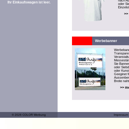
nach Au
Ihr Einkaufswagen ist leer.
oder Si
Einzelst
>>
Werbebanner
Werbeban
Transparen
Veranstal
Messeständ
Sie Banner
oder Sieb
oder Kunst
Geeginet f
Aussenber
Breite naht
>> me
© 2026 COLOR Werbung
Impressum