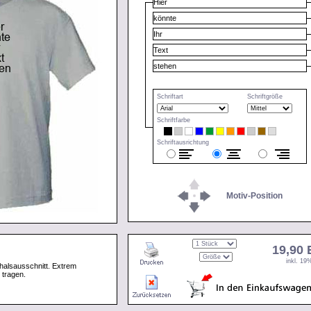
Schriftart
Schriftgröße
Schriftfarbe
Schriftausrichtung
Motiv-Position
19,90
inkl. 1
halsausschnitt. Extrem
 tragen.