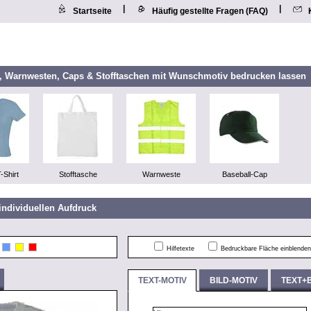
|
|
Startseite
Häufig gestellte Fragen (FAQ)
n, Warnwesten, Caps & Stofftaschen mit Wunschmotiv bedrucken lassen
-Shirt
Stofftasche
Warnweste
Baseball-Cap
individuellen Aufdruck
Hilfetexte
Bedruckbare Fläche einblenden
TEXT-MOTIV
BILD-MOTIV
TEXT+B