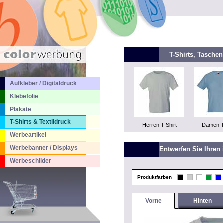
T-Shirts, Tasche
Aufkleber / Digitaldruck
Klebefolie
Plakate
T-Shirts & Textildruck
Herren T-Shirt
Damen T
Werbeartikel
Werbebanner / Displays
Entwerfen Sie Ihren 
Werbeschilder
Produktfarben
Vorne
Hinten