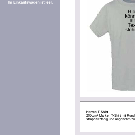
Ihr Einkaufswagen ist leer.
Herren T-Shirt
200g/m² Marken T-Shirt mit Rund
strapazierfähig und angenehm zu