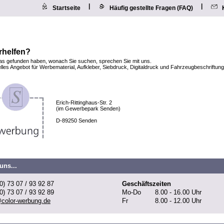
|
|
Startseite
Häufig gestellte Fragen (FAQ)
rhelfen?
as gefunden haben, wonach Sie suchen, sprechen Sie mit uns.
elles Angebot für Werbematerial, Aufkleber, Siebdruck, Digitaldruck und Fahrzeugbeschriftunge
Erich-Rittinghaus-Str. 2
(im Gewerbepark Senden)
D-89250 Senden
uns...
0) 73 07 / 93 92 87
Geschäftszeiten
0) 73 07 / 93 92 89
Mo-Do
8.00 - 16.00 Uhr
@color-werbung.de
Fr
8.00 - 12.00 Uhr