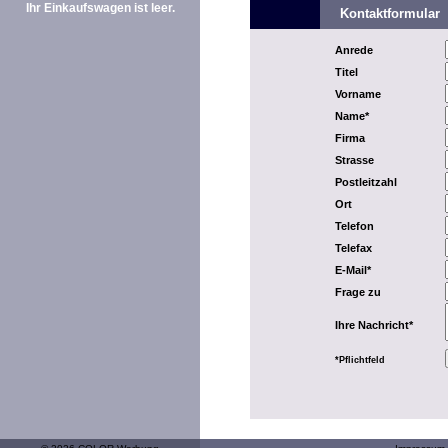
Ihr Einkaufswagen ist leer.
Kontaktformular
Anrede
Titel
Vorname
Name*
Firma
Strasse
Postleitzahl
Ort
Telefon
Telefax
E-Mail*
Frage zu
Ihre Nachricht*
*Pflichtfeld