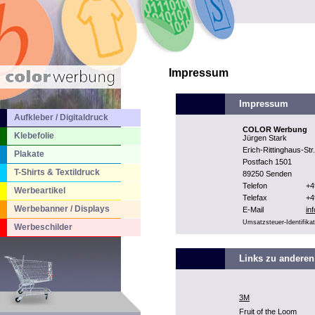
Impressum
Impressum
Aufkleber / Digitaldruck
COLOR Werbung
Klebefolie
Jürgen Stark
Erich-Rittinghaus-St
Plakate
Postfach 1501
T-Shirts & Textildruck
89250 Senden
Telefon
+4
Werbeartikel
Telefax
+4
Werbebanner / Displays
E-Mail
in
Umsatzsteuer-Identifik
Werbeschilder
Links zu anderen
3M
Fruit of the Loom