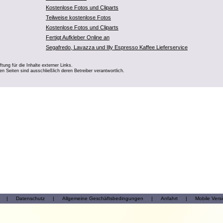
Kostenlose Fotos und Cliparts
Teilweise kostenlose Fotos
Kostenlose Fotos und Cliparts
Fertigt Aufkleber Online an
Segafredo, Lavazza und Illy Espresso Kaffee Lieferservice
ung für die Inhalte externer Links.
ten Seiten sind ausschließlich deren Betreiber verantwortlich.
|
Datenschutz
|
Allgemeine Geschäftsbedingungen
|
Anfahrt
|
Mobile Vers