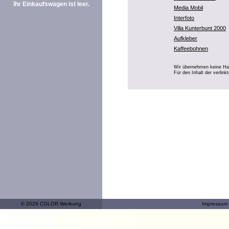
Ihr Einkaufswagen ist leer.
Media Mobil
Interfoto
Villa Kunterbunt 2000
Aufkleber
Kaffeebohnen
Wir übernehmen keine Haft
Für den Inhalt der verlink
© 2026 COLOR Werbung
Impressum