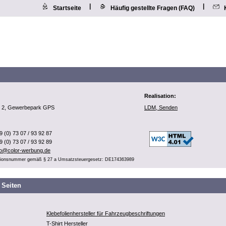
|
|
Startseite
Häufig gestellte Fragen (FAQ)
Realisation:
r. 2, Gewerbepark GPS
LDM, Senden
9 (0) 73 07 / 93 92 87
9 (0) 73 07 / 93 92 89
fo@color-werbung.de
ationsnummer gemäß § 27 a Umsatzsteuergesetz: DE174363989
 Seiten
Klebefolienhersteller für Fahrzeugbeschriftungen
T-Shirt Hersteller