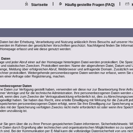
|
|
Startseite
Häufig gestellte Fragen (FAQ)
aten bei der Erhebung, Verarbeitung und Nutzung anlässlich Ihres Besuchs auf unserer H
n werden im Rahmen der gesetzlichen Vorschriften geschützt. Nachfolgend finden Sie Informa
Homepage erfasst und wie diese genutzt werden:
n Daten
ge und jeder Abruf einer auf der Homepage hinterlegten Datei werden protokolliert. Die Spei
und statistischen Zwecken. Protokolliert werden: Name der abgerufenen Datei, Datum und U
enge, Meldung über erfolgreichen Abruf, Webbrowser und anfragende Domain. Zusätzlich we
chner protokolliert. Weitergehende personenbezogene Daten werden nur erfasst, wenn Sie 
men einer Anfrage oder Registrierung, machen.
nenbezogener Daten
 Daten zur Verfügung gestellt haben, verwenden wir diese nur zur Beantwortung Ihrer Anfr
ner Verträge und für die technische Administration. Ihre personenbezogenen Daten werden a
elt, wenn dies zum Zwecke der Vertragsabwicklung erforderlich ist, dies zu Abrechnungszw
ngewilligt haben. Sie haben das Recht, eine erteilte Einwilligung mit Wirkung für die Zukunft je
speicherten personenbezogenen Daten erfolgt, wenn Sie Ihre Einwilligung zur Speicherung w
 des mit der Speicherung verfolgten Zwecks nicht mehr erforderlich ist oder wenn ihre Speic
den unzulässig ist.
wir Sie gern über die zu Ihrer Person gespeicherten Daten informieren. Sicherheitshinweis: Wi
Daten durch Ergreifung aller technischen und organisatorischen Möglichkeiten so zu speic
lich sind. Bei der Kommunikation per E-Mail kann die vollständige Datensicherheit von uns nich