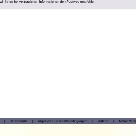
wir Ihnen bei vertraulichen Informationen den Postweg empfehlen.
|
Datenschutz
|
Allgemeine Geschäftsbedingungen
|
Anfahrt
|
Mobile Vers