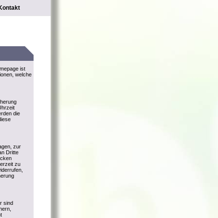
Kontakt
omepage ist
tionen, welche
cherung
hrzeit
rden die
diese
agen, zur
n Dritte
ecken
derzeit zu
iderrufen,
herung
r sind
hern,
t