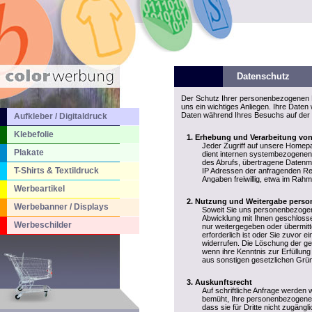
Datenschutz
Der Schutz Ihrer personenbezogenen D
uns ein wichtiges Anliegen. Ihre Date
Daten während Ihres Besuchs auf der 
Aufkleber / Digitaldruck
Klebefolie
Erhebung und Verarbeitung vo
Jeder Zugriff auf unsere Homepa
Plakate
dient internen systembezogenen 
des Abrufs, übertragene Datenm
T-Shirts & Textildruck
IP Adressen der anfragenden Re
Angaben freiwillig, etwa im Rah
Werbeartikel
Nutzung und Weitergabe perso
Werbebanner / Displays
Soweit Sie uns personenbezogene
Abwicklung mit Ihnen geschlosse
Werbeschilder
nur weitergegeben oder übermitt
erforderlich ist oder Sie zuvor ei
widerrufen. Die Löschung der ge
wenn ihre Kenntnis zur Erfüllung
aus sonstigen gesetzlichen Grün
Auskunftsrecht
Auf schriftliche Anfrage werden 
bemüht, Ihre personenbezogenen 
dass sie für Dritte nicht zugäng