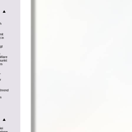
ch
mit
 in
gt
h
r Ware
punkt
es
,
r
ährend
m
Bei
knahme