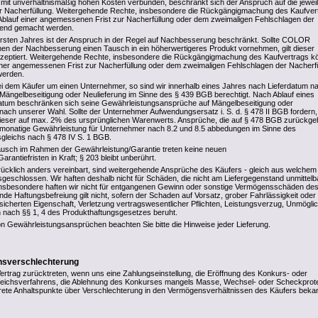
 mit unverhältnismäßig hohen Kosten verbunden, beschränkt sich der Anspruch auf die jewei
der Nacherfüllung. Weitergehende Rechte, insbesondere die Rückgängigmachung des Kaufver
blauf einer angemessenen Frist zur Nacherfüllung oder dem zweimaligen Fehlschlagen der
ltend gemacht werden.
rsten Jahres ist der Anspruch in der Regel auf Nachbesserung beschränkt. Sollte COLOR
n der Nachbesserung einen Tausch in ein höherwertigeres Produkt vornehmen, gilt dieser
 akzeptiert. Weitergehende Rechte, insbesondere die Rückgängigmachung des Kaufvertrags 
iner angemessenen Frist zur Nacherfüllung oder dem zweimaligen Fehlschlagen der Nacherf
werden.
ei dem Käufer um einen Unternehmer, so sind wir innerhalb eines Jahres nach Lieferdatum n
Mängelbeseitigung oder Neulieferung im Sinne des § 439 BGB berechtigt. Nach Ablauf eines
datum beschränken sich seine Gewährleistungsansprüche auf Mängelbeseitigung oder
t nach unserer Wahl. Sollte der Unternehmer Aufwendungsersatz i. S. d. § 478 II BGB fordern,
dieser auf max. 2% des ursprünglichen Warenwerts. Ansprüche, die auf § 478 BGB zurückge
-monatige Gewährleistung für Unternehmer nach 8.2 und 8.5 abbedungen im Sinne des
sgleichs nach § 478 IV S. 1 BGB.
ausch im Rahmen der Gewährleistung/Garantie treten keine neuen
rantiefristen in Kraft; § 203 bleibt unberührt.
rücklich anders vereinbart, sind weitergehende Ansprüche des Käufers - gleich aus welchem
geschlossen. Wir haften deshalb nicht für Schäden, die nicht am Liefergegenstand unmittelb
insbesondere haften wir nicht für entgangenen Gewinn oder sonstige Vermögensschäden de
nde Haftungsbefreiung gilt nicht, sofern der Schaden auf Vorsatz, grober Fahrlässigkeit oder
sicherten Eigenschaft, Verletzung vertragswesentlicher Pflichten, Leistungsverzug, Unmöglic
 nach §§ 1, 4 des Produkthaftungsgesetzes beruht.
n Gewährleistungsansprüchen beachten Sie bitte die Hinweise jeder Lieferung.
ensverschlechterung
rtrag zurücktreten, wenn uns eine Zahlungseinstellung, die Eröffnung des Konkurs- oder
rgleichsverfahrens, die Ablehnung des Konkurses mangels Masse, Wechsel- oder Scheckprot
ete Anhaltspunkte über Verschlechterung in den Vermögensverhältnissen des Käufers beka