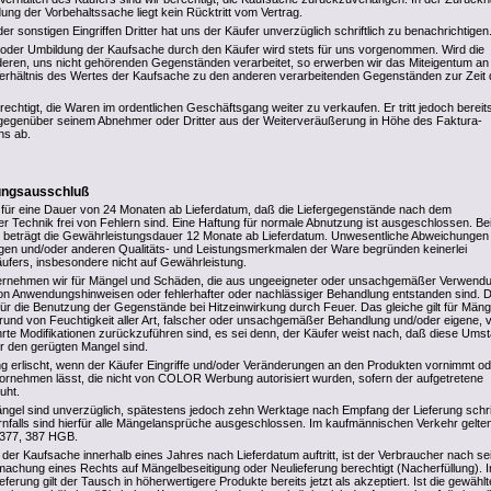
ung der Vorbehaltssache liegt kein Rücktritt vom Vertrag.
r sonstigen Eingriffen Dritter hat uns der Käufer unverzüglich schriftlich zu benachrichtigen
 oder Umbildung der Kaufsache durch den Käufer wird stets für uns vorgenommen. Wird die
eren, uns nicht gehörenden Gegenständen verarbeitet, so erwerben wir das Miteigentum an
erhältnis des Wertes der Kaufsache zu den anderen verarbeitenden Gegenständen zur Zeit 
rechtigt, die Waren im ordentlichen Geschäftsgang weiter zu verkaufen. Er tritt jedoch bereits
gegenüber seinem Abnehmer oder Dritter aus der Weiterveräußerung in Höhe des Faktura-
ns ab.
tungsausschluß
 für eine Dauer von 24 Monaten ab Lieferdatum, daß die Liefergegenstände nach dem
er Technik frei von Fehlern sind. Eine Haftung für normale Abnutzung ist ausgeschlossen. Be
 beträgt die Gewährleistungsdauer 12 Monate ab Lieferdatum. Unwesentliche Abweichungen
en und/oder anderen Qualitäts- und Leistungsmerkmalen der Ware begründen keinerlei
fers, insbesondere nicht auf Gewährleistung.
rnehmen wir für Mängel und Schäden, die aus ungeeigneter oder unsachgemäßer Verwendu
n Anwendungshinweisen oder fehlerhafter oder nachlässiger Behandlung entstanden sind. D
 für die Benutzung der Gegenstände bei Hitzeinwirkung durch Feuer. Das gleiche gilt für Mäng
rund von Feuchtigkeit aller Art, falscher oder unsachgemäßer Behandlung und/oder eigene,
rte Modifikationen zurückzuführen sind, es sei denn, der Käufer weist nach, daß diese Ums
ür den gerügten Mangel sind.
g erlischt, wenn der Käufer Eingriffe und/oder Veränderungen an den Produkten vornimmt od
rnehmen lässt, die nicht von COLOR Werbung autorisiert wurden, sofern der aufgetretene
uht.
ängel sind unverzüglich, spätestens jedoch zehn Werktage nach Empfang der Lieferung schrif
nfalls sind hierfür alle Mängelansprüche ausgeschlossen. Im kaufmännischen Verkehr gelte
 377, 387 HGB.
 der Kaufsache innerhalb eines Jahres nach Lieferdatum auftritt, ist der Verbraucher nach se
achung eines Rechts auf Mängelbeseitigung oder Neulieferung berechtigt (Nacherfüllung). 
erung gilt der Tausch in höherwertigere Produkte bereits jetzt als akzeptiert. Ist die gewählt