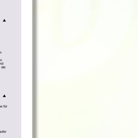
nn
zu
und
 die
he für
äufer