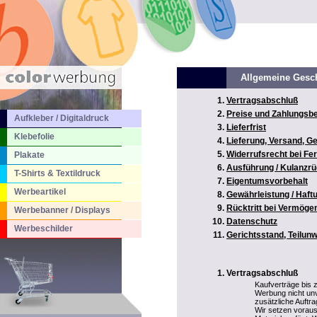
Allgemeine Gesc
Vertragsabschluß
Preise und Zahlungsb
Aufkleber / Digitaldruck
Lieferfrist
Klebefolie
Lieferung, Versand, 
Widerrufsrecht bei Fe
Plakate
Ausführung / Kulanz
T-Shirts & Textildruck
Eigentumsvorbehalt
Werbeartikel
Gewährleistung / Haf
Rücktritt bei Vermög
Werbebanner / Displays
Datenschutz
Werbeschilder
Gerichtsstand, Teilun
Vertragsabschluß
Kaufverträge bis
Werbung nicht unv
zusätzliche Auftr
Wir setzen voraus