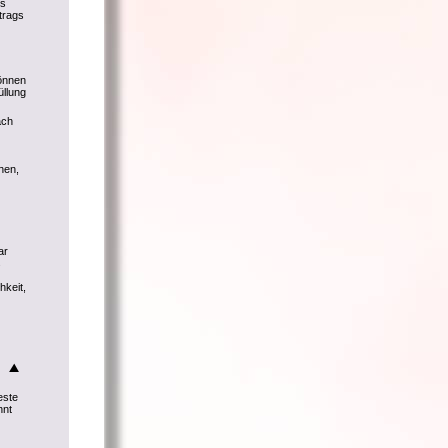
ls
trags
können
üllung
ach
hen,
ar
s
hkeit,
este
nnt