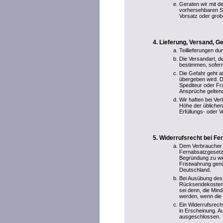
Geraten wir mit de
vorhersehbaren S
Vorsatz oder grobe
Lieferung, Versand, 
Teillieferungen du
Die Versandart, 
bestimmen, sofern
Die Gefahr geht a
übergeben wird. D
Spediteur oder F
Ansprüche gelten
Wir haften bei Ve
Höhe der übliche
Erfüllungs- oder V
Widerrufsrecht bei Fe
Dem Verbraucher 
Fernabsatzgesetze
Begründung zu wid
Fristwahrung genü
Deutschland.
Bei Ausübung des 
Rücksendekosten.
sei denn, die Min
werden, wenn die 
Ein Widerrufsrecht
in Erscheinung. Au
ausgeschlossen.