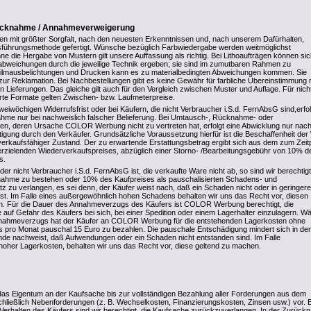
rücknahme / Annahmeverweigerung
den mit größter Sorgfalt, nach den neuesten Erkenntnissen und, nach unserem Dafürhalten,
sführungsmethode gefertigt. Wünsche bezüglich Farbwiedergabe werden weitmöglichst
ne die Hergabe von Mustern gilt unsere Auffassung als richtig. Bei Lithoaufträgen können si
abweichungen durch die jeweilige Technik ergeben; sie sind im zumutbaren Rahmen zu
 Filmausbelichtungen und Drucken kann es zu materialbedingten Abweichungen kommen. Sie
 zur Reklamation. Bei Nachbestellungen gibt es keine Gewähr für farbliche Übereinstimmung 
Lieferungen. Das gleiche gilt auch für den Vergleich zwischen Muster und Auflage. Für nicht
hrte Formate gelten Zwischen- bzw. Laufmeterpreise.
eiwöchigen Widerrufsfrist oder bei Käufern, die nicht Verbraucher i.S.d. FernAbsG sind,erfol
hme nur bei nachweislich falscher Belieferung. Bei Umtausch-, Rücknahme- oder
en, deren Ursache COLOR Werbung nicht zu vertreten hat, erfolgt eine Abwicklung nur nac
ätigung durch den Verkäufer. Grundsätzliche Voraussetzung hierfür ist die Beschaffenheit de
erkaufsfähiger Zustand. Der zu erwartende Erstattungsbetrag ergibt sich aus dem zum Zeit
rzielenden Wiederverkaufspreises, abzüglich einer Storno- /Bearbeitungsgebühr von 10% d
s.
der nicht Verbraucher i.S.d. FernAbsG ist, die verkaufte Ware nicht ab, so sind wir berechtigt
nahme zu bestehen oder 10% des Kaufpreises als pauschalisierten Schadens- und
 zu verlangen, es sei denn, der Käufer weist nach, daß ein Schaden nicht oder in geringere
st. Im Falle eines außergewöhnlich hohen Schadens behalten wir uns das Recht vor, diesen
n. Für die Dauer des Annahmeverzugs des Käufers ist COLOR Werbung berechtigt, die
 auf Gefahr des Käufers bei sich, bei einer Spedition oder einem Lagerhalter einzulagern. W
nahmeverzugs hat der Käufer an COLOR Werbung für die entstehenden Lagerkosten ohne
 pro Monat pauschal 15 Euro zu bezahlen. Die pauschale Entschädigung mindert sich in de
de nachweist, daß Aufwendungen oder ein Schaden nicht entstanden sind. Im Falle
oher Lagerkosten, behalten wir uns das Recht vor, diese geltend zu machen.
das Eigentum an der Kaufsache bis zur vollständigen Bezahlung aller Forderungen aus dem
schließlich Nebenforderungen (z. B. Wechselkosten, Finanzierungskosten, Zinsen usw.) vor. 
Verhalten des Käufers sind wir berechtigt, die Kaufsache zurückzuverlangen. In der Zurüc