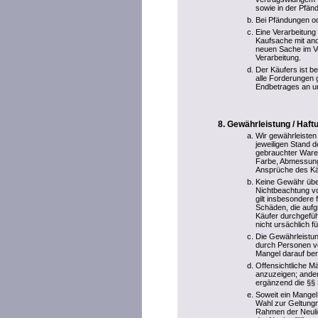
sowie in der Pfänd
Bei Pfändungen ode
Eine Verarbeitung
Kaufsache mit and
neuen Sache im V
Verarbeitung.
Der Käufers ist be
alle Forderungen 
Endbetrages an u
Gewährleistung / Haf
Wir gewährleisten
jeweiligen Stand d
gebrauchter Ware
Farbe, Abmessung
Ansprüche des Käu
Keine Gewähr übe
Nichtbeachtung vo
gilt insbesondere
Schäden, die aufg
Käufer durchgefüh
nicht ursächlich f
Die Gewährleistun
durch Personen vo
Mangel darauf ber
Offensichtliche M
anzuzeigen; ander
ergänzend die §§
Soweit ein Mangel
Wahl zur Geltungm
Rahmen der Neulief