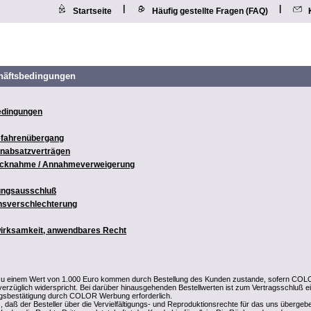
|
|
Startseite
Häufig gestellte Fragen (FAQ)
häftsbedingungen
edingungen
Gefahrenübergang
rnabsatzverträgen
rücknahme / Annahmeverweigerung
tungsausschluß
ensverschlechterung
wirksamkeit, anwendbares Recht
 zu einem Wert von 1.000 Euro kommen durch Bestellung des Kunden zustande, sofern CO
erzüglich widerspricht. Bei darüber hinausgehenden Bestellwerten ist zum Vertragsschluß e
agsbestätigung durch COLOR Werbung erforderlich.
, daß der Besteller über die Vervielfältigungs- und Reproduktionsrechte für das uns übergeb