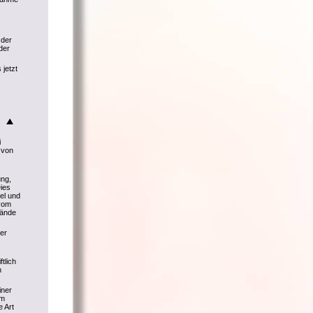
.
 der
der
 jetzt
i
 von
ng,
ies
el und
 vom
tände
er
tlich
n
iner
Im
e Art