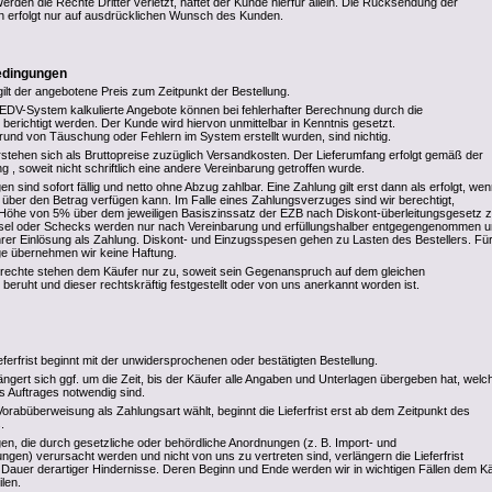
Werden die Rechte Dritter verletzt, haftet der Kunde hierfür allein. Die Rücksendung der
n erfolgt nur auf ausdrücklichen Wunsch des Kunden.
edingungen
gilt der angebotene Preis zum Zeitpunkt der Bestellung.
DV-System kalkulierte Angebote können bei fehlerhafter Berechnung durch die
ichtigt werden. Der Kunde wird hiervon unmittelbar in Kenntnis gesetzt.
rund von Täuschung oder Fehlern im System erstellt wurden, sind nichtig.
stehen sich als Bruttopreise zuzüglich Versandkosten. Der Lieferumfang erfolgt gemäß der
g , soweit nicht schriftlich eine andere Vereinbarung getroffen wurde.
sind sofort fällig und netto ohne Abzug zahlbar. Eine Zahlung gilt erst dann als erfolgt, we
r den Betrag verfügen kann. Im Falle eines Zahlungsverzuges sind wir berechtigt,
Höhe von 5% über dem jeweiligen Basiszinssatz der EZB nach Diskont-überleitungsgesetz 
el oder Schecks werden nur nach Vereinbarung und erfüllungshalber entgegengenommen 
ihrer Einlösung als Zahlung. Diskont- und Einzugsspesen gehen zu Lasten des Bestellers. Für
age übernehmen wir keine Haftung.
rechte stehen dem Käufer nur zu, soweit sein Gegenanspruch auf dem gleichen
 beruht und dieser rechtskräftig festgestellt oder von uns anerkannt worden ist.
eferfrist beginnt mit der unwidersprochenen oder bestätigten Bestellung.
rlängert sich ggf. um die Zeit, bis der Käufer alle Angaben und Unterlagen übergeben hat, welc
s Auftrages notwendig sind.
rabüberweisung als Zahlungsart wählt, beginnt die Lieferfrist erst ab dem Zeitpunkt des
.
en, die durch gesetzliche oder behördliche Anordnungen (z. B. Import- und
gen) verursacht werden und nicht von uns zu vertreten sind, verlängern die Lieferfrist
Dauer derartiger Hindernisse. Deren Beginn und Ende werden wir in wichtigen Fällen dem K
ilen.