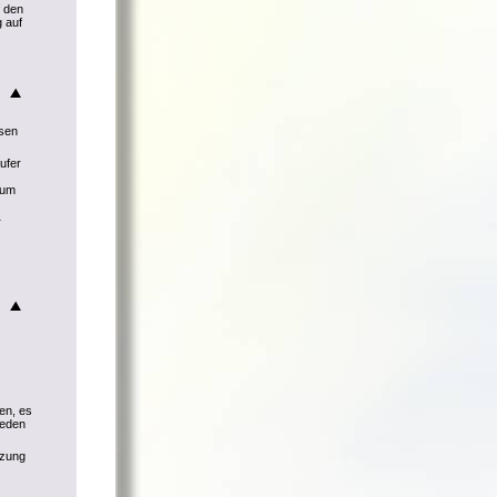
f den
 auf
ssen
ufer
 um
r
en, es
ieden
tzung