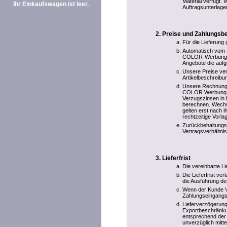
Material verfügt. 
Ihr Einkaufswagen ist leer.
Auftragsunterlage
Preise und Zahlungsb
Für die Lieferung 
Automatisch vom E
COLOR-Werbung ber
Angebote die aufg
Unsere Preise ver
Artikelbeschreibun
Unsere Rechnungen 
COLOR Werbung übe
Verzugszinsen in 
berechnen. Wechs
gelten erst nach 
rechtzeitige Vorl
Zurückbehaltungs
Vertragsverhältnis
Lieferfrist
Die vereinbarte Li
Die Lieferfrist ve
die Ausführung de
Wenn der Kunde Vo
Zahlungseingangs
Lieferverzögerung
Exportbeschränkun
entsprechend der 
unverzüglich mitte