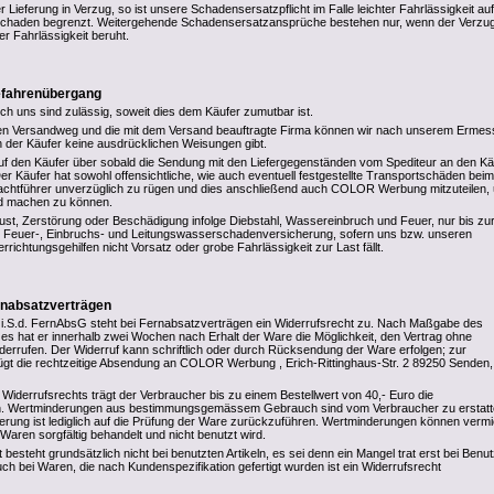
r Lieferung in Verzug, so ist unsere Schadensersatzpflicht im Falle leichter Fahrlässigkeit au
chaden begrenzt. Weitergehende Schadensersatzansprüche bestehen nur, wenn der Verzug
r Fahrlässigkeit beruht.
Gefahrenübergang
rch uns sind zulässig, soweit dies dem Käufer zumutbar ist.
den Versandweg und die mit dem Versand beauftragte Firma können wir nach unserem Erme
 der Käufer keine ausdrücklichen Weisungen gibt.
uf den Käufer über sobald die Sendung mit den Liefergegenständen vom Spediteur an den Kä
er Käufer hat sowohl offensichtliche, wie auch eventuell festgestellte Transportschäden beim
rachtführer unverzüglich zu rügen und dies anschließend auch COLOR Werbung mitzuteilen,
d machen zu können.
rlust, Zerstörung oder Beschädigung infolge Diebstahl, Wassereinbruch und Feuer, nur bis zu
n Feuer-, Einbruchs- und Leitungswasserschadenversicherung, sofern uns bzw. unseren
errichtungsgehilfen nicht Vorsatz oder grobe Fahrlässigkeit zur Last fällt.
rnabsatzverträgen
i.S.d. FernAbsG steht bei Fernabsatzverträgen ein Widerrufsrecht zu. Nach Maßgabe des
s hat er innerhalb zwei Wochen nach Erhalt der Ware die Möglichkeit, den Vertrag ohne
errufen. Der Widerruf kann schriftlich oder durch Rücksendung der Ware erfolgen; zur
gt die rechtzeitige Absendung an COLOR Werbung , Erich-Rittinghaus-Str. 2 89250 Senden,
Widerrufsrechts trägt der Verbraucher bis zu einem Bestellwert von 40,- Euro die
 Wertminderungen aus bestimmungsgemässem Gebrauch sind vom Verbraucher zu erstatt
derung ist lediglich auf die Prüfung der Ware zurückzuführen. Wertminderungen können verm
Waren sorgfältig behandelt und nicht benutzt wird.
 besteht grundsätzlich nicht bei benutzten Artikeln, es sei denn ein Mangel trat erst bei Benu
ch bei Waren, die nach Kundenspezifikation gefertigt wurden ist ein Widerrufsrecht