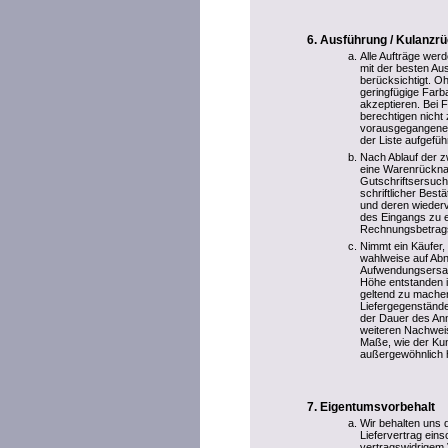
Ausführung / Kulanz
Alle Aufträge wer
mit der besten Au
berücksichtigt. Oh
geringfügige Farb
akzeptieren. Bei
berechtigen nicht
vorausgegangenen 
der Liste aufgefü
Nach Ablauf der zw
eine Warenrückna
Gutschriftsersuch
schriftlicher Best
und deren wiederv
des Eingangs zu e
Rechnungsbetrag
Nimmt ein Käufer, 
wahlweise auf Ab
Aufwendungsersatz
Höhe entstanden i
geltend zu mache
Liefergegenstände
der Dauer des An
weiteren Nachweis
Maße, wie der Kun
außergewöhnlich h
Eigentumsvorbehalt
Wir behalten uns 
Liefervertrag ein
vertragswidrigem 