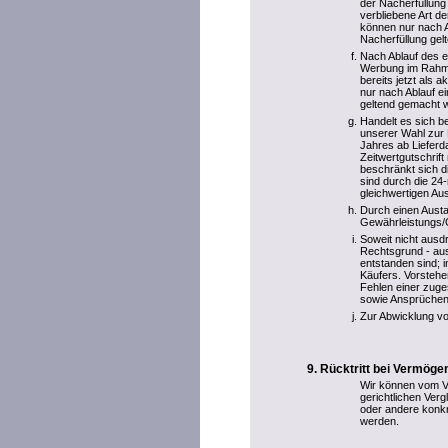
der Nacherfüllung
verbliebene Art 
können nur nach A
Nacherfüllung ge
Nach Ablauf des e
Werbung im Rahme
bereits jetzt als
nur nach Ablauf e
geltend gemacht 
Handelt es sich b
unserer Wahl zur 
Jahres ab Liefer
Zeitwertgutschrif
beschränkt sich 
sind durch die 24
gleichwertigen Au
Durch einen Aust
Gewährleistungs/Ga
Soweit nicht ausd
Rechtsgrund - aus
entstanden sind; 
Käufers. Vorstehe
Fehlen einer zuge
sowie Ansprüchen
Zur Abwicklung vo
Rücktritt bei Vermög
Wir können vom Ve
gerichtlichen Ve
oder andere konkr
werden.